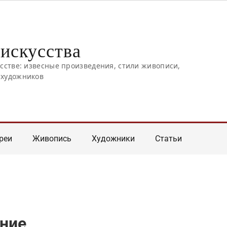
искусства
усстве: извесные произведения, стили живописи,
 художников
реи
Живопись
Художники
Статьи
ение