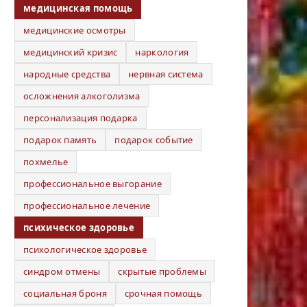
медицинская помощь
медицинские осмотры
медицинский кризис
наркология
народные средства
нервная система
осложнения алкоголизма
персонализация подарка
подарок память
подарок событие
похмелье
профессиональное выгорание
профессиональное лечение
психическое здоровье
психологическое здоровье
синдром отмены
скрытые проблемы
социальная броня
срочная помощь