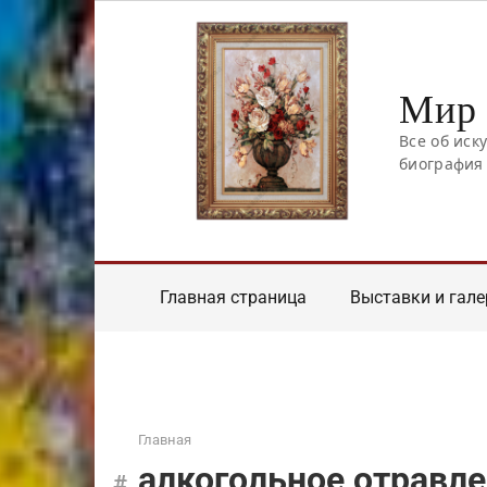
Перейти
к
контенту
Мир 
Все об иск
биография
Главная страница
Выставки и гале
Главная
алкогольное отравл