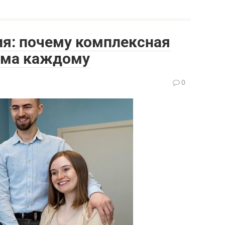
ия: почему комплексная
има каждому
0