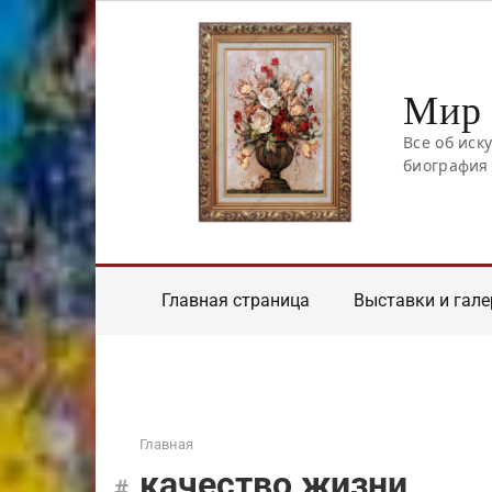
Перейти
к
контенту
Мир 
Все об иск
биография
Главная страница
Выставки и гале
Главная
качество жизни