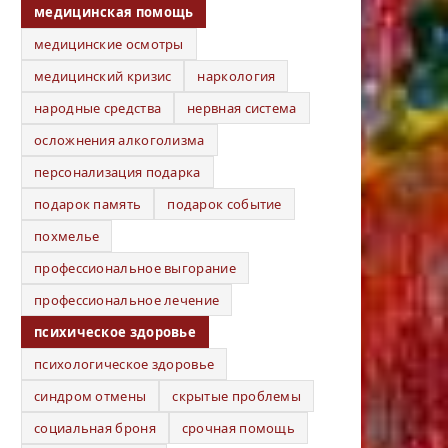
медицинская помощь
медицинские осмотры
медицинский кризис
наркология
народные средства
нервная система
осложнения алкоголизма
персонализация подарка
подарок память
подарок событие
похмелье
профессиональное выгорание
профессиональное лечение
психическое здоровье
психологическое здоровье
синдром отмены
скрытые проблемы
социальная броня
срочная помощь