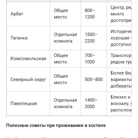
Центр, рядо
Общее
800–
Арбат
много
место
1200
достоприме
Исторически
Отдельная
1500–
Таганка
хорошая тр
комната
2200
доступност
Общее
700–
Транспортн
Комсомольская
место
1000
рядом три в
Более бюдж
Общее
Северный округ
500–800
варианты, 
место
добираться 
Близко к це
Отдельная
1400–
Павелецкая
вокзалу, уд
комната
2000
расположен
Полезные советы при проживании в хостеле