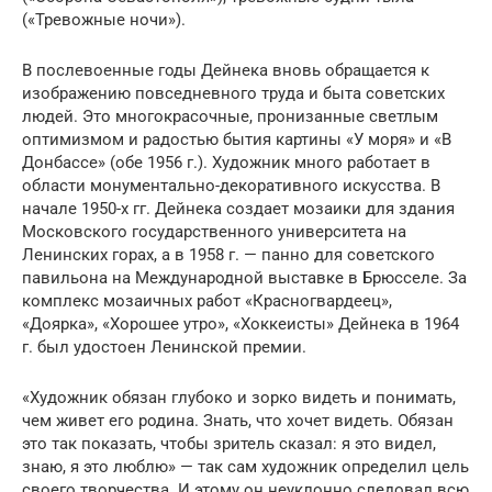
(«Тревожные ночи»).
В послевоенные годы Дейнека вновь обращается к
изображению повседневного труда и быта советских
людей. Это многокрасочные, пронизанные светлым
оптимизмом и радостью бытия картины «У моря» и «В
Донбассе» (обе 1956 г.). Художник много работает в
области монументально-декоративного искусства. В
начале 1950-х гг. Дейнека создает мозаики для здания
Московского государственного университета на
Ленинских горах, а в 1958 г. — панно для советского
павильона на Международной выставке в Брюсселе. За
комплекс мозаичных работ «Красногвардеец»,
«Доярка», «Хорошее утро», «Хоккеисты» Дейнека в 1964
г. был удостоен Ленинской премии.
«Художник обязан глубоко и зорко видеть и понимать,
чем живет его родина. Знать, что хочет видеть. Обязан
это так показать, чтобы зритель сказал: я это видел,
знаю, я это люблю» — так сам художник определил цель
своего творчества. И этому он неуклонно следовал всю