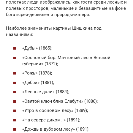
полотнах люди изображались, как гости среди лесных и
полевых просторов, маленькие и беззащитные на фоне
богатырей-деревьев и природы-матери.
Наиболее знамениты картины Шишкина под
названиями:
«Дубы» (1865);
«Сосновый бор. Мачтовый лес в Вятской
губернии» (1872);
«Рожь» (1878);
«Дебри» (1881);
«Лесные дали» (1884);
«Святой ключ близ Елабуги» (1886);
«Утро в сосновом лесу» (1889);
«На севере диком…» (1891);
«Дождь в дубовом лесу» (1891);