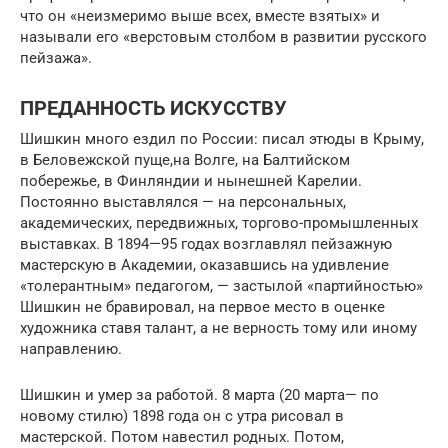
что он «неизмеримо выше всех, вместе взятых» и
называли его «верстовым столбом в развитии русского
пейзажа».
ПРЕДАННОСТЬ ИСКУССТВУ
Шишкин много ездил по России: писал этюды в Крыму,
в Беловежской пуще,на Волге, на Балтийском
побережье, в Финляндии и нынешней Карелии.
Постоянно выставлялся — на персональных,
академических, передвижных, торгово-промышленных
выставках. В 1894—95 годах возглавлял пейзажную
мастерскую в Академии, оказавшись на удивление
«толерантным» педагогом, — застылой «партийностью»
Шишкин не бравировал, на первое место в оценке
художника ставя талант, а не верность тому или иному
направлению.
Шишкин и умер за работой. 8 марта (20 марта— по
новому стилю) 1898 года он с утра рисовал в
мастерской. Потом навестил родных. Потом,