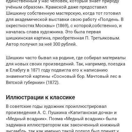
единственный у нас человек, который знает природу
учёным образом». Крамской даже предоставил
Шишкину собственную мастерскую, когда тот готовил
для академической выставки свою работу «Полдень. В
окрестностях Москвы» (1869), с которой,собственно, и
началась слава художника. Это была первая
шишкинская картина, приобретенная П. Третьяковым.
Автор получил за неё 300 рублей.
Шишкин часто бывал на родине, где собирал материалы
для новых своих произведений. Так, например, поездка
в Елабугу в 1871 году подвигла его к написанию
знаменитой картины «Сосновый бор. Мачтовый лес в
Вятской губернии» (1872).
Иллюстрации к классике
В советские годы художник проиллюстрировал
произведения А. С. Пушкина «Капитанская дочка» и
«Медный всадник». Поэма «Медный всадник» была
задумана иллюстратором как законченный книжный
ансамбль, так как именно такой подход был принят у