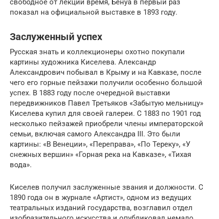
свободное от лекций время, Бенуа в первый раз
показал на официальной выставке в 1893 году.
Заслуженный успех
Русская знать и коллекционеры охотно покупали
картины художника Киселева. Александр
Александрович побывал в Крыму и на Кавказе, после
чего его горные пейзажи получили особенно большой
успех. В 1883 году после очередной выставки
передвижников Павел Третьяков «Забытую мельницу»
Киселева купил для своей галереи. С 1883 по 1901 год
несколько пейзажей приобрели члены императорской
семьи, включая самого Александра III. Это были
картины: «В Венеции», «Переправа», «По Тереку», «У
снежных вершин» «Горная река на Кавказе», «Тихая
вода».
Киселев получил заслуженные звания и должности. С
1890 года он в журнале «Артист», одном из ведущих
театральных изданий государства, возглавил отдел
изобразительного искусства и опубликовал немало