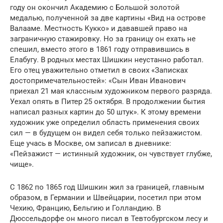
году он окончил Академию с Большой золотой
медалью, полученной за две картины «Вид на острове
Валааме. Местность Кукко» и дававшей право на
заграничную стажировку. Но за границу он ехать не
спешил, вместо этого в 1861 году отправившись в
Елабугу. В родных местах Шишкин неустанно работал.
Его отец уважительно отметил в своих «Записках
достопримечательностей»: «Сын Иван Иванович
приехал 21 мая классным художником первого разряда.
Уехал опять в Питер 25 октября. В продолжении бытия
написал разных картин до 50 штук». К этому времени
художник уже определил область применения своих
сил — в будущем он видел себя только пейзажистом.
Еще учась в Москве, ом записал в дневнике:
«Пейзажист — истинный художник, он чувствует глубже,
чище».
С 1862 по 1865 год Шишкин жил за границей, главным
образом, в Германии и Швейцарии, посетил при этом
Чехию, Францию, Бельгию и Голландию. В
Дюссельдорфе он много писал в Тевтобургском лесу и