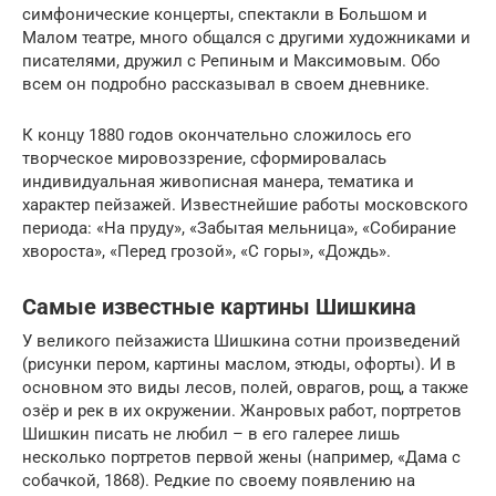
симфонические концерты, спектакли в Большом и
Малом театре, много общался с другими художниками и
писателями, дружил с Репиным и Максимовым. Обо
всем он подробно рассказывал в своем дневнике.
К концу 1880 годов окончательно сложилось его
творческое мировоззрение, сформировалась
индивидуальная живописная манера, тематика и
характер пейзажей. Известнейшие работы московского
периода: «На пруду», «Забытая мельница», «Собирание
хвороста», «Перед грозой», «С горы», «Дождь».
Самые известные картины Шишкина
У великого пейзажиста Шишкина сотни произведений
(рисунки пером, картины маслом, этюды, офорты). И в
основном это виды лесов, полей, оврагов, рощ, а также
озёр и рек в их окружении. Жанровых работ, портретов
Шишкин писать не любил – в его галерее лишь
несколько портретов первой жены (например, «Дама с
собачкой, 1868). Редкие по своему появлению на