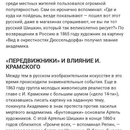
среди местных жителей пользовался огромной
популярностью. Сам он иронично вспоминал: «Где и
куда ни пойдешь, везде показывают — пошел вот этот
русский, даже в магазинах спрашивают, не вы ли тот
русский Шишкин, который так великолепно рисует?» По
возвращении в Россию в 1865 году художник за картину
«Вид в окрестностях Дюссельдорфа» получил звание
академика.
«ПЕРЕДВИЖНИКИ» И ВЛИЯНИЕ И.
КРАМСКОГО
Между тем в русском изобразительном искусстве в это
время происходили знаменательные события. Еще в
1863 году группа молодых живописцев реалистов во
главе с И. Крамским с большим шумом («дело 14-ти»),
отказавшись писать картину на заданную тему,
покинула Академию в знак протеста против засилья
мертвого академизма. «Бунтовщики» основали Артель
художников. С этой Артелью Шишкин в конце 1860-х
годов сблизился. «Громче всех, — вспоминал Репин, —