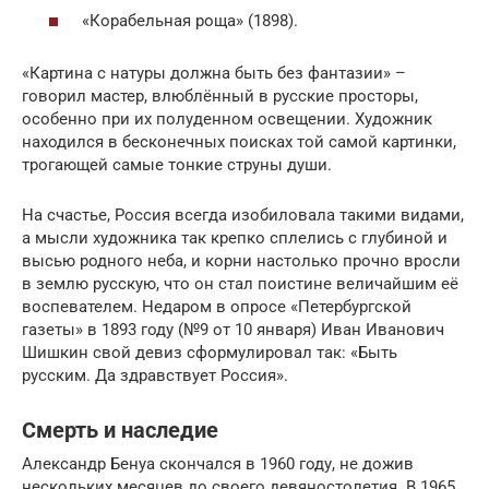
«Корабельная роща» (1898).
«Картина с натуры должна быть без фантазии» –
говорил мастер, влюблённый в русские просторы,
особенно при их полуденном освещении. Художник
находился в бесконечных поисках той самой картинки,
трогающей самые тонкие струны души.
На счастье, Россия всегда изобиловала такими видами,
а мысли художника так крепко сплелись с глубиной и
высью родного неба, и корни настолько прочно вросли
в землю русскую, что он стал поистине величайшим её
воспевателем. Недаром в опросе «Петербургской
газеты» в 1893 году (№9 от 10 января) Иван Иванович
Шишкин свой девиз сформулировал так: «Быть
русским. Да здравствует Россия».
Смерть и наследие
Александр Бенуа скончался в 1960 году, не дожив
нескольких месяцев до своего девяностолетия. В 1965