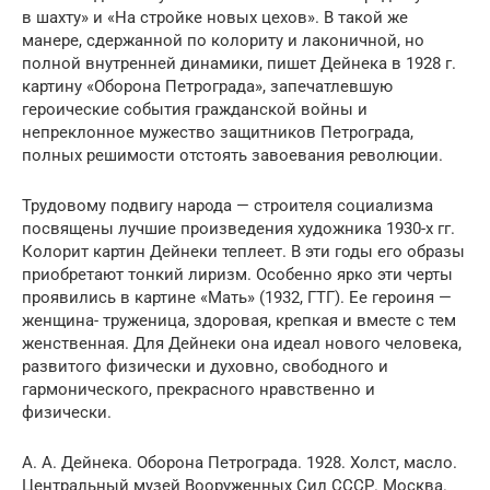
в шахту» и «На стройке новых цехов». В такой же
манере, сдержанной по колориту и лаконичной, но
полной внутренней динамики, пишет Дейнека в 1928 г.
картину «Оборона Петрограда», запечатлевшую
героические события гражданской войны и
непреклонное мужество защитников Петрограда,
полных решимости отстоять завоевания революции.
Трудовому подвигу народа — строителя социализма
посвящены лучшие произведения художника 1930-х гг.
Колорит картин Дейнеки теплеет. В эти годы его образы
приобретают тонкий лиризм. Особенно ярко эти черты
проявились в картине «Мать» (1932, ГТГ). Ее героиня —
женщина- труженица, здоровая, крепкая и вместе с тем
женственная. Для Дейнеки она идеал нового человека,
развитого физически и духовно, свободного и
гармонического, прекрасного нравственно и
физически.
А. А. Дейнека. Оборона Петрограда. 1928. Холст, масло.
Центральный музей Вооруженных Сил СССР. Москва.