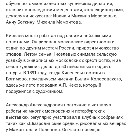
обучал потомков известных купеческих династий,
ставших впоследствии меценатами, коллекционерами,
деятелями искусства: Ивана и Михаила Морозовых,
Анну Боткину, Михаила Мамонтова.
Киселев много работал над своими пейзажными
полотнами. Он рисовал московские окрестности и
ездил по другим местам России, привозя множество
этюдов. Летом семья Киселевых снимала сельскую
усадьбу в живописных московских окрестностях, и за
сезон художник делал до 50 пейзажных этюдов с
натуры. В 1891 году, когда Киселевы гостили в
Богимово, помещичьем имении Былим-Колосовского,
здесь же лето проводил А.П. Чехов, который
подружился с художником.
Александр Александрович постоянно выставлял
работы на многих московских и петербургских
выставках, регулярно участвовал в клубных собраниях,
таких как «Шмаровинские среды», рисовальных вечерах
у Мамонтова и Поленова. Он часто посещал