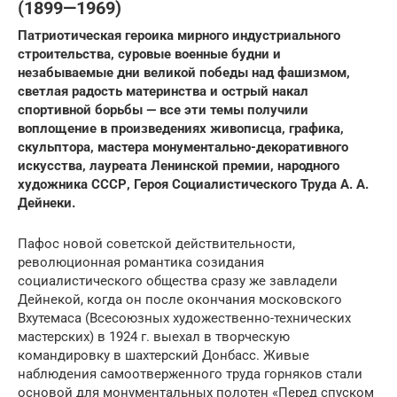
(1899—1969)
Патриотическая героика мирного индустриального
строительства, суровые военные будни и
незабываемые дни великой победы над фашизмом,
светлая радость материнства и острый накал
спортивной борьбы — все эти темы получили
воплощение в произведениях живописца, графика,
скульптора, мастера монументально-декоративного
искусства, лауреата Ленинской премии, народного
художника СССР, Героя Социалистического Труда А. А.
Дейнеки.
Пафос новой советской действительности,
революционная романтика созидания
социалистического общества сразу же завладели
Дейнекой, когда он после окончания московского
Вхутемаса (Всесоюзных художественно-технических
мастерских) в 1924 г. выехал в творческую
командировку в шахтерский Донбасс. Живые
наблюдения самоотверженного труда горняков стали
основой для монументальных полотен «Перед спуском