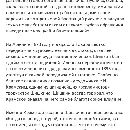
раздевался голос богатыря Шишкина. Публика, бывало,
ахала за его спиной, когда он своими могучими лапами
ломового и корявыми от работы пальцами начнет
корежить и затирать свой блестящий рисунок, а рисунок
точно волшебством каким от такого грубого обращения
выходит все изящней и блистательней».
Из Артели в 1870 году и выросло Товарищество
передвижных художественных выставок, ставшее
символом новой художественной эпохи. Шишкин был
одним из его учредителей. Идеалам передвижничества
он не изменял никогда, до самого смертного 1898 года
участвуя в каждой передвижной выставке. Особенно
близкие отношения сложились у художника с И.
Крамским, одним из активнейших «рекламистов»
творчества Шишкина. Шишкин всегда говорил, что
Крамской оказал на него самое благотворное влияние.
Именно Крамской сказал о Шишкине точнейшие слова:
«Когда он перед натурой, то точно в своей стихии, тут
он и смел, и не задумывается, как, что и почему: это