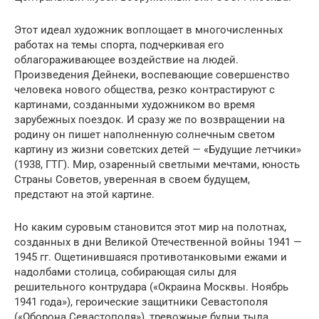
Этот идеал художник воплощает в многочисленных
работах на темы спорта, подчеркивая его
облагораживающее воздействие на людей.
Произведения Дейнеки, воспевающие совершенство
человека нового общества, резко контрастируют с
картинами, созданными художником во время
зарубежных поездок. И сразу же по возвращении на
родину он пишет наполненную солнечным светом
картину из жизни советских детей — «Будущие летчики»
(1938, ГТГ). Мир, озаренный светлыми мечтами, юность
Страны Советов, уверенная в своем будущем,
предстают на этой картине.
Но каким суровым становится этот мир на полотнах,
созданных в дни Великой Отечественной войны 1941 —
1945 гг. Ощетинившаяся противотанковыми ежами и
надолбами столица, собирающая силы для
решительного контрудара («Окраина Москвы. Ноябрь
1941 года»), героические защитники Севастополя
(«Оборона Севастополя»), тревожные будни тыла