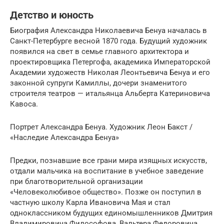
Детство и юность
Биография Александра Николаевича Бенуа началась в
Санкт-Петербурге весной 1870 года. Будущий художник
появился на свет в семье главного архитектора и
проектировщика Петергофа, академика Императорской
Академии художеств Николая Леонтьевича Бенуа и его
законной супруги Камиллы, дочери знаменитого
строителя театров — итальянца Альберта Катериновича
Кавоса.
Портрет Александра Бенуа. Художник Леон Бакст /
«Наследие Александра Бенуа»
Предки, познавшие все грани мира изящных искусств,
отдали мальчика на воспитание в учебное заведение
при благотворительной организации
«Человеколюбивое общество». Позже он поступил в
частную школу Карла Ивановича Мая и стал
одноклассником будущих единомышленников Дмитрия
Владимировича Философова, Вальтера Федоровича