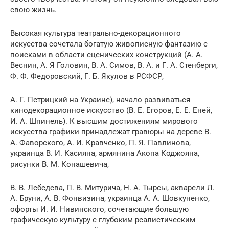
свою жизнь.
Высокая культура театрально-декорационного
искусства сочетала богатую живописную фантазию с
поисками в области сценических конструкций (А. А.
Веснин, А. Я Головин, В. А. Симов, В. А. и Г. А. Стенберги,
Ф. Ф. Федоровский, Г. Б. Якулов в РСФСР,
A. Г. Петрицкий на Украине), начало развиваться
кинодекорационное искусство (В. Е. Егоров, Е. Е. Еней,
И. А. Шпинель). К высшим достижениям мирового
искусства графики принадлежат гравюры на дереве В.
А. Фаворского, А. И. Кравченко, П. Я. Павлинова,
украинца В. И. Касияна, армянина Акопа Коджояна,
рисунки В. М. Конашевича,
B. В. Лебедева, П. В. Митурича, Н. А. Тырсы, акварели Л.
А. Бруни, А. В. Фонвизина, украинца А. А. Шовкуненко,
офорты И. И. Нивинского, сочетающие большую
графическую культуру с глубоким реалистическим