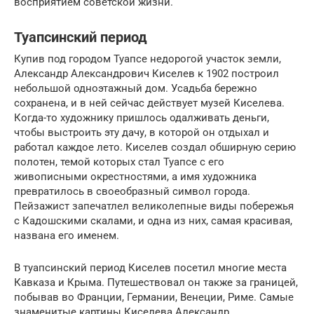
восприятием советской жизни.
Туапсинский период
Купив под городом Туапсе недорогой участок земли,
Александр Александрович Киселев к 1902 построил
небольшой одноэтажный дом. Усадьба бережно
сохранена, и в ней сейчас действует музей Киселева.
Когда-то художнику пришлось одалживать деньги,
чтобы выстроить эту дачу, в которой он отдыхал и
работал каждое лето. Киселев создал обширную серию
полотен, темой которых стал Туапсе с его
живописными окрестностями, а имя художника
превратилось в своеобразный символ города.
Пейзажист запечатлел великолепные виды побережья
с Кадошскими скалами, и одна из них, самая красивая,
названа его именем.
В туапсинский период Киселев посетил многие места
Кавказа и Крыма. Путешествовал он также за границей,
побывав во Франции, Германии, Венеции, Риме. Самые
знаменитые картины Киселева Александр